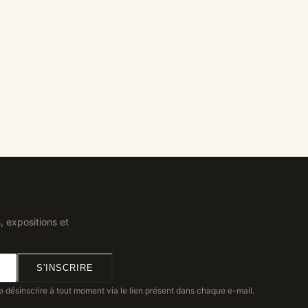
, expositions et
S'INSCRIRE
e désinscrire à tout moment via le lien présent dans chaque e-mail.