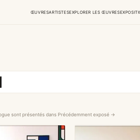
ŒUVRES
ARTISTES
EXPLORER LES ŒUVRES
EXPOSIT
alogue sont présentés dans
Précédemment exposé →