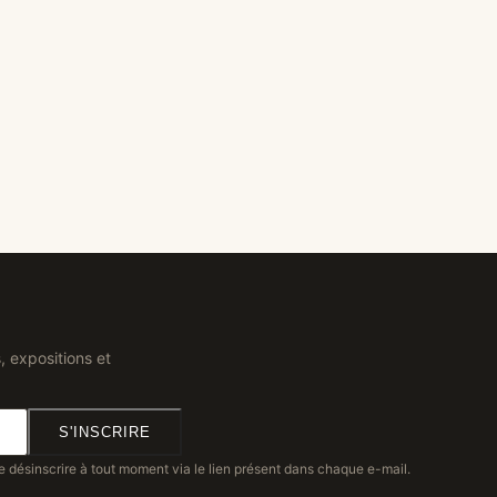
, expositions et
S'INSCRIRE
e désinscrire à tout moment via le lien présent dans chaque e-mail.