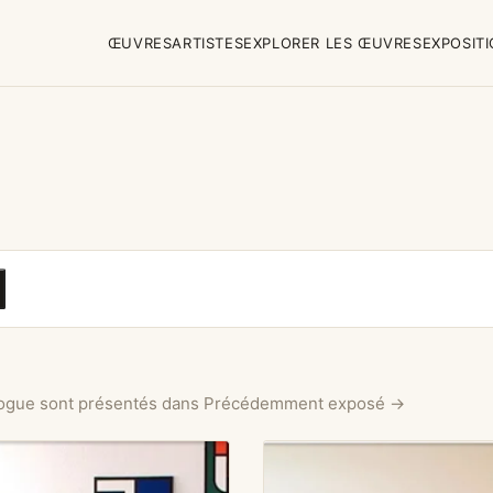
ŒUVRES
ARTISTES
EXPLORER LES ŒUVRES
EXPOSIT
alogue sont présentés dans
Précédemment exposé →