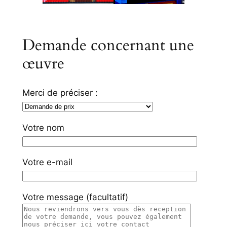
Demande concernant une
œuvre
Merci de préciser :
Votre nom
Veuillez laisser ce champ vide.
Votre e-mail
Votre message (facultatif)